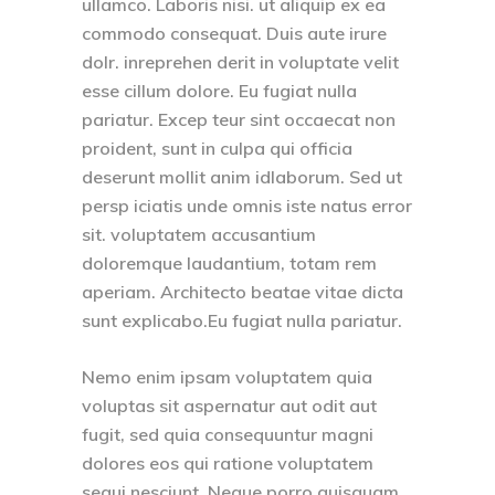
ullamco. Laboris nisi. ut aliquip ex ea
commodo consequat. Duis aute irure
dolr. inreprehen derit in voluptate velit
esse cillum dolore. Eu fugiat nulla
pariatur. Excep teur sint occaecat non
proident, sunt in culpa qui officia
deserunt mollit anim idlaborum. Sed ut
persp iciatis unde omnis iste natus error
sit. voluptatem accusantium
doloremque laudantium, totam rem
aperiam. Architecto beatae vitae dicta
sunt explicabo.Eu fugiat nulla pariatur.
Nemo enim ipsam voluptatem quia
voluptas sit aspernatur aut odit aut
fugit, sed quia consequuntur magni
dolores eos qui ratione voluptatem
sequi nesciunt. Neque porro quisquam