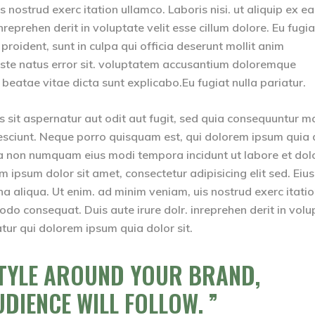
nostrud exerc itation ullamco. Laboris nisi. ut aliquip ex ea
eprehen derit in voluptate velit esse cillum dolore. Eu fugia
proident, sunt in culpa qui officia deserunt mollit anim
 iste natus error sit. voluptatem accusantium doloremque
eatae vitae dicta sunt explicabo.Eu fugiat nulla pariatur.
sit aspernatur aut odit aut fugit, sed quia consequuntur m
esciunt. Neque porro quisquam est, qui dolorem ipsum quia 
quia non numquam eius modi tempora incidunt ut labore et dol
psum dolor sit amet, consectetur adipisicing elit sed. Ei
na aliqua. Ut enim. ad minim veniam, uis nostrud exerc itati
odo consequat. Duis aute irure dolr. inreprehen derit in volu
iatur qui dolorem ipsum quia dolor sit.
STYLE AROUND YOUR BRAND,
UDIENCE WILL FOLLOW.