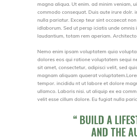
magna aliqua. Ut enim. ad minim veniam, uis 
commodo consequat. Duis aute irure dolr. inr
nulla pariatur. Excep teur sint occaecat non 
idlaborum. Sed ut persp iciatis unde omnis
laudantium, totam rem aperiam. Architecto b
Nemo enim ipsam voluptatem quia voluptas 
dolores eos qui ratione voluptatem sequi n
sit amet, consectetur, adipisci velit, sed 
magnam aliquam quaerat voluptatem.Lorem i
tempor. incididu nt ut labore et dolore mag
ullamco. Laboris nisi. ut aliquip ex ea comm
velit esse cillum dolore. Eu fugiat nulla par
BUILD A LIFE
AND THE A