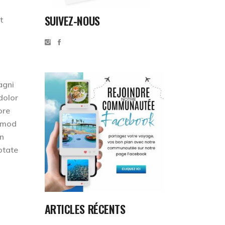
SUIVEZ-NOUS
t
agni
dolor
ore
usmod
on
ptate
ARTICLES RÉCENTS