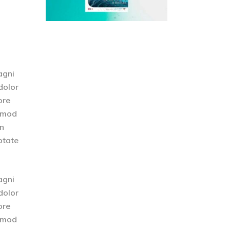
agni
dolor
ore
usmod
on
ptate
agni
dolor
ore
usmod