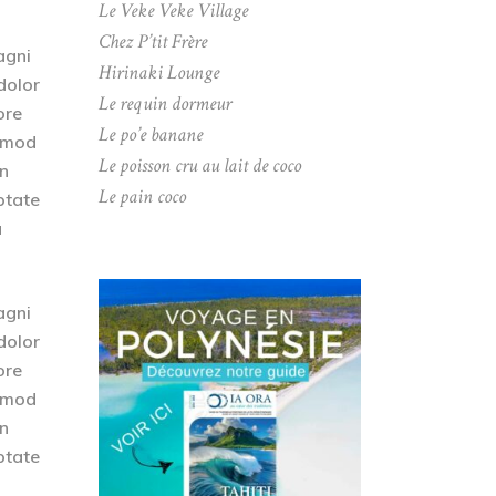
Le Veke Veke Village
Chez P’tit Frère
agni
Hirinaki Lounge
dolor
Le requin dormeur
ore
Le po’e banane
usmod
Le poisson cru au lait de coco
on
Le pain coco
ptate
a
agni
dolor
ore
usmod
on
ptate