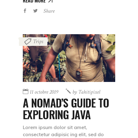
READ MORE
Share
Trips
11 octobre 2019
by
Tahitipixel
A NOMAD’S GUIDE TO
EXPLORING JAVA
Lorem ipsum dolor sit amet,
consectetur adipisic ing elit, sed do