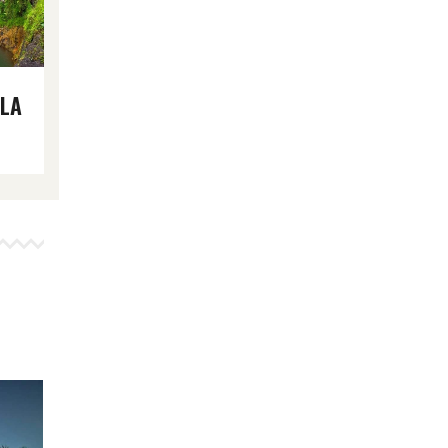
TAHITI: LES JARDINS D’EAU
 LA
DE VAIPAHI