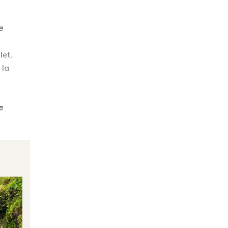
𝙚
let,
 la
𝙚