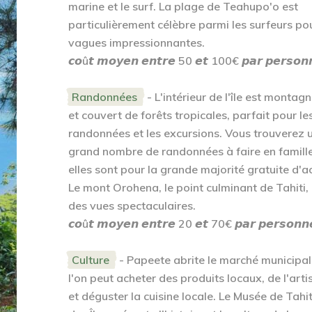
marine et le surf. La plage de Teahupo'o est
particulièrement célèbre parmi les surfeurs po
vagues impressionnantes.
𝙘𝙤û𝙩 𝙢𝙤𝙮𝙚𝙣 𝙚𝙣𝙩𝙧𝙚 50 𝙚𝙩 100€ 𝙥𝙖𝙧 𝙥𝙚𝙧𝙨𝙤𝙣
Randonnées
- L'intérieur de l'île est montag
et couvert de forêts tropicales, parfait pour le
randonnées et les excursions. Vous trouverez 
grand nombre de randonnées à faire en famille
elles sont pour la grande majorité gratuite d'a
Le mont Orohena, le point culminant de Tahiti, 
des vues spectaculaires.
𝙘𝙤û𝙩 𝙢𝙤𝙮𝙚𝙣 𝙚𝙣𝙩𝙧𝙚 20 𝙚𝙩 70€ 𝙥𝙖𝙧 𝙥𝙚𝙧𝙨𝙤𝙣𝙣
Culture
- Papeete abrite le marché municipal
l'on peut acheter des produits locaux, de l'art
et déguster la cuisine locale. Le Musée de Tahit