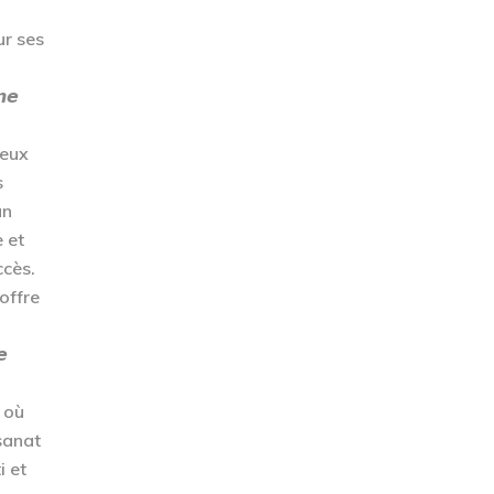
ur ses
𝙣𝙚
neux
s
un
 et
ccès.
offre
𝙚
 où
isanat
i et