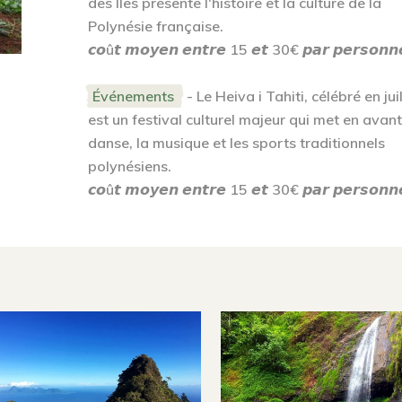
des Îles présente l'histoire et la culture de la
Polynésie française.
𝙘𝙤û𝙩 𝙢𝙤𝙮𝙚𝙣 𝙚𝙣𝙩𝙧𝙚 15 𝙚𝙩 30€ 𝙥𝙖𝙧 𝙥𝙚𝙧𝙨𝙤𝙣𝙣
Événements
- Le Heiva i Tahiti, célébré en juil
est un festival culturel majeur qui met en avant
danse, la musique et les sports traditionnels
polynésiens.
𝙘𝙤û𝙩 𝙢𝙤𝙮𝙚𝙣 𝙚𝙣𝙩𝙧𝙚 15 𝙚𝙩 30€ 𝙥𝙖𝙧 𝙥𝙚𝙧𝙨𝙤𝙣𝙣