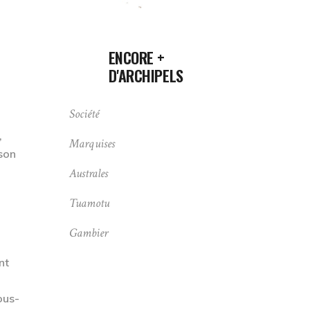
ENCORE +
D'ARCHIPELS
Société
,
Marquises
ison
Australes
Tuamotu
Gambier
nt
ous-