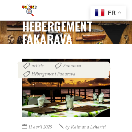
FR
HÉBERGEMENT
FAKARAVA
article
Fakarava
,
,
Hébergement Fakarava
11 avril 2025
by
Raimana Lehartel